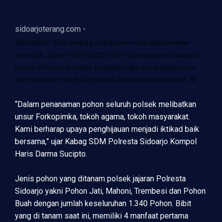
sidoarjoterang.com -
SIDOARJO - Polri peduli penghijauan mulai dilaksanakan
serentak, Jumat (18/8/2023) oleh Polsek jajaran di wilayah
hukum Polresta Sidoarjo. Kegiatan bakti sosial pelestarian
alam ini dalam rangka Dirgahayu Republik Indonesia ke-78.
“Dalam penanaman pohon seluruh polsek melibatkan
unsur Forkopimka, tokoh agama, tokoh masyarakat.
Kami berharap upaya penghijauan menjadi iktikad baik
bersama,” ujar Kabag SDM Polresta Sidoarjo Kompol
Haris Darma Sucipto.
Jenis pohon yang ditanam polsek jajaran Polresta
Sidoarjo yakni Pohon Jati, Mahoni, Trembesi dan Pohon
Buah dengan jumlah keseluruhan 1.340 Pohon. Bibit
yang di tanam saat ini, memiliki 4 manfaat pertama