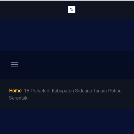
Home
18 Polsek di Kabupaten Sidoarjo Tanam Pohon
Serentak