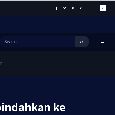
☰
an
pindahkan ke