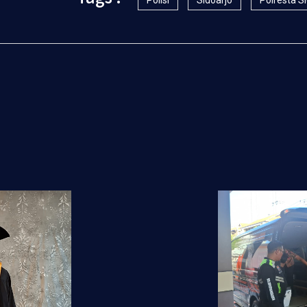
Polisi
Sidoarjo
Polresta S