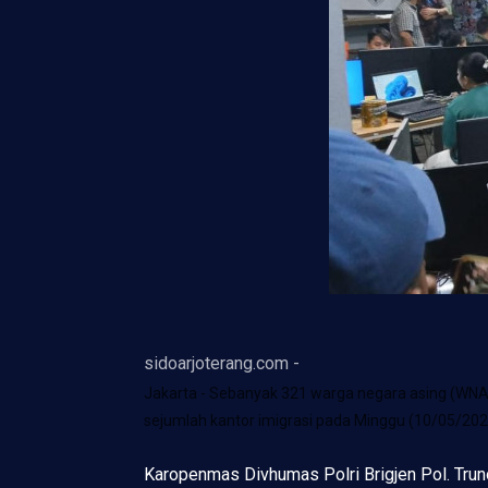
sidoarjoterang.com -
Jakarta - Sebanyak 321 warga negara asing (WNA)
sejumlah kantor imigrasi pada Minggu (10/05/2026
Karopenmas Divhumas Polri Brigjen Pol. Tru