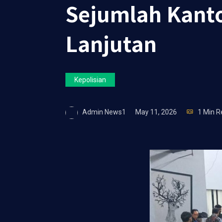
Sejumlah Kanto
Lanjutan
Kepolisian
Admin News1
May 11, 2026
1 Min R