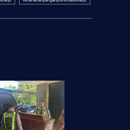
idoarjo
Ketahananpanganpolrestasidoarjo