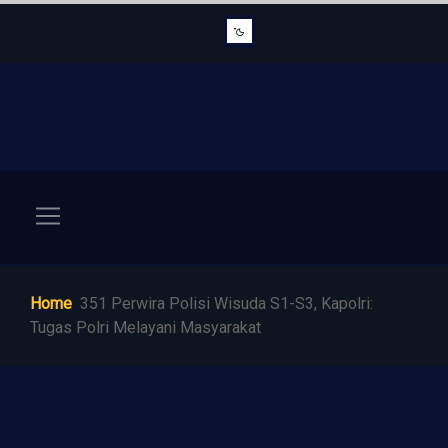
Home
351 Perwira Polisi Wisuda S1-S3, Kapolri:
Tugas Polri Melayani Masyarakat