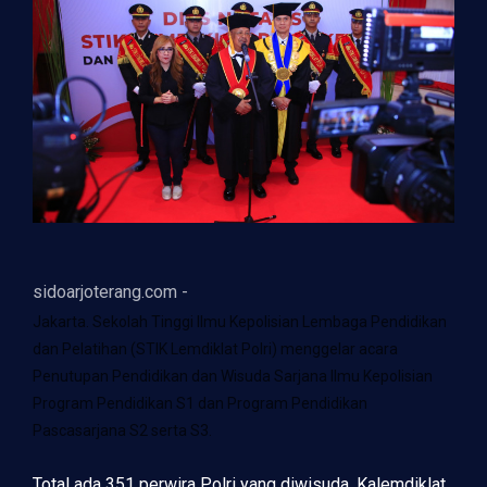
sidoarjoterang.com -
Jakarta. Sekolah Tinggi Ilmu Kepolisian Lembaga Pendidikan
dan Pelatihan (STIK Lemdiklat Polri) menggelar acara
Penutupan Pendidikan dan Wisuda Sarjana Ilmu Kepolisian
Program Pendidikan S1 dan Program Pendidikan
Pascasarjana S2 serta S3.
Total ada 351 perwira Polri yang diwisuda. Kalemdiklat