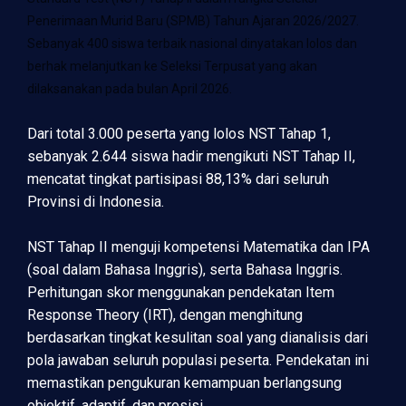
Penerimaan Murid Baru (SPMB) Tahun Ajaran 2026/2027.
Sebanyak 400 siswa terbaik nasional dinyatakan lolos dan
berhak melanjutkan ke Seleksi Terpusat yang akan
dilaksanakan pada bulan April 2026.
Dari total 3.000 peserta yang lolos NST Tahap 1,
sebanyak 2.644 siswa hadir mengikuti NST Tahap II,
mencatat tingkat partisipasi 88,13% dari seluruh
Provinsi di Indonesia.
NST Tahap II menguji kompetensi Matematika dan IPA
(soal dalam Bahasa Inggris), serta Bahasa Inggris.
Perhitungan skor menggunakan pendekatan Item
Response Theory (IRT), dengan menghitung
berdasarkan tingkat kesulitan soal yang dianalisis dari
pola jawaban seluruh populasi peserta. Pendekatan ini
memastikan pengukuran kemampuan berlangsung
objektif, adaptif, dan presisi.