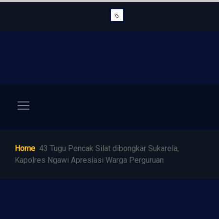
Home
43 Tugu Pencak Silat dibongkar Sukarela,
Kapolres Ngawi Apresiasi Warga Perguruan