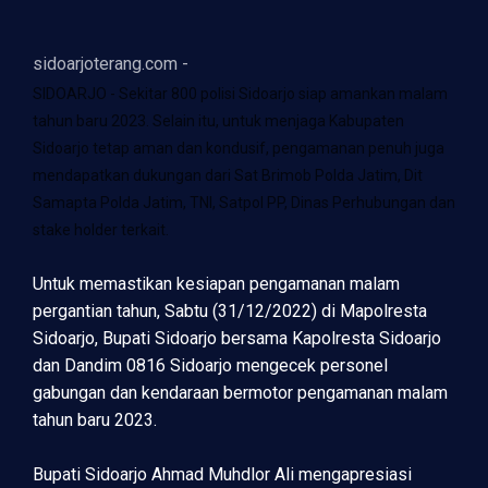
sidoarjoterang.com -
SIDOARJO - Sekitar 800 polisi Sidoarjo siap amankan malam
tahun baru 2023. Selain itu, untuk menjaga Kabupaten
Sidoarjo tetap aman dan kondusif, pengamanan penuh juga
mendapatkan dukungan dari Sat Brimob Polda Jatim, Dit
Samapta Polda Jatim, TNI, Satpol PP, Dinas Perhubungan dan
stake holder terkait.
Untuk memastikan kesiapan pengamanan malam
pergantian tahun, Sabtu (31/12/2022) di Mapolresta
Sidoarjo, Bupati Sidoarjo bersama Kapolresta Sidoarjo
dan Dandim 0816 Sidoarjo mengecek personel
gabungan dan kendaraan bermotor pengamanan malam
tahun baru 2023.
Bupati Sidoarjo Ahmad Muhdlor Ali mengapresiasi