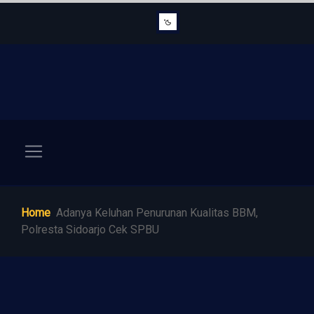
Home
Adanya Keluhan Penurunan Kualitas BBM,
Polresta Sidoarjo Cek SPBU