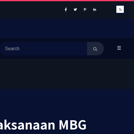
☰
elaksanaan MBG