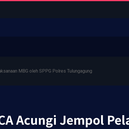
elaksanaan MBG oleh SPPG Polres Tulungagung
 JICA Acungi Jempol P