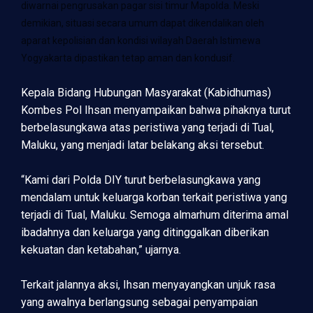
diwarnai pengrusakan pagar sisi timur Mapolda. Meski
demikian, situasi secara umum dapat dikendalikan oleh
aparat kepolisian dan kondisi wilayah Daerah Istimewa
Yogyakarta dipastikan tetap aman dan kondusif.
Kepala Bidang Hubungan Masyarakat (Kabidhumas)
Kombes Pol Ihsan menyampaikan bahwa pihaknya turut
berbelasungkawa atas peristiwa yang terjadi di Tual,
Maluku, yang menjadi latar belakang aksi tersebut.
“Kami dari Polda DIY turut berbelasungkawa yang
mendalam untuk keluarga korban terkait peristiwa yang
terjadi di Tual, Maluku. Semoga almarhum diterima amal
ibadahnya dan keluarga yang ditinggalkan diberikan
kekuatan dan ketabahan,” ujarnya.
Terkait jalannya aksi, Ihsan menyayangkan unjuk rasa
yang awalnya berlangsung sebagai penyampaian