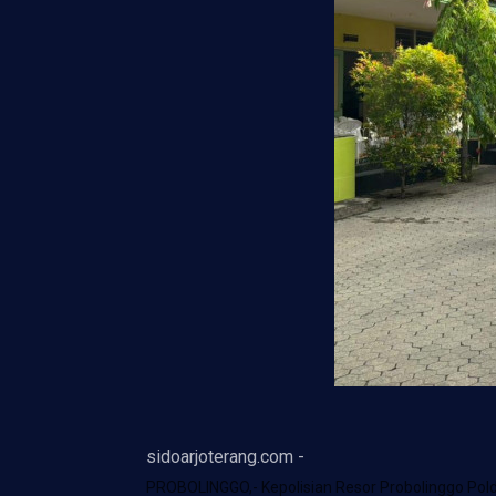
sidoarjoterang.com -
PROBOLINGGO,- Kepolisian Resor Probolinggo Po