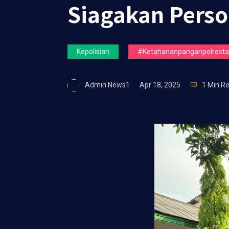
Siagakan Perso
Kepolisian
#ketahananpanganpolrestas
Admin News1
Apr 18, 2025
1 Min R