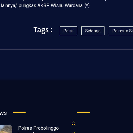
n lainnya,” pungkas AKBP Wisnu Wardana. (*)
Tags :
Polisi
Sidoarjo
Polresta S
ews
Polres Probolinggo