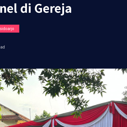
nel di Gereja
idoarjo
ead