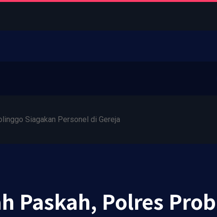
linggo Siagakan Personel di Gereja
 Paskah, Polres Prob