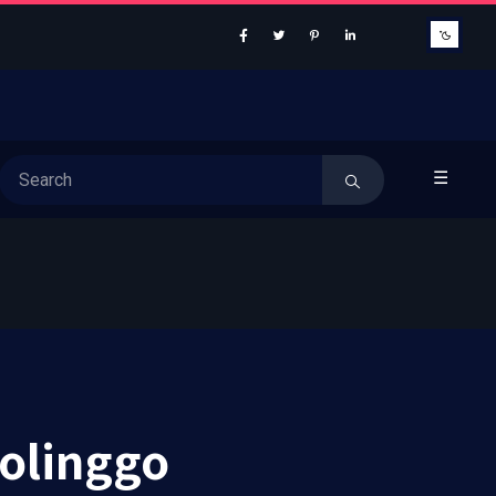
☰
olinggo