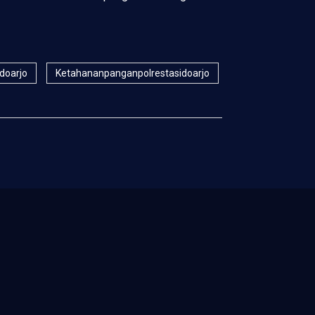
idoarjo
Ketahananpanganpolrestasidoarjo