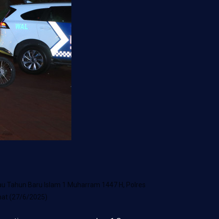
u Tahun Baru Islam 1 Muharram 1447 H, Polres
mat (27/6/2025)