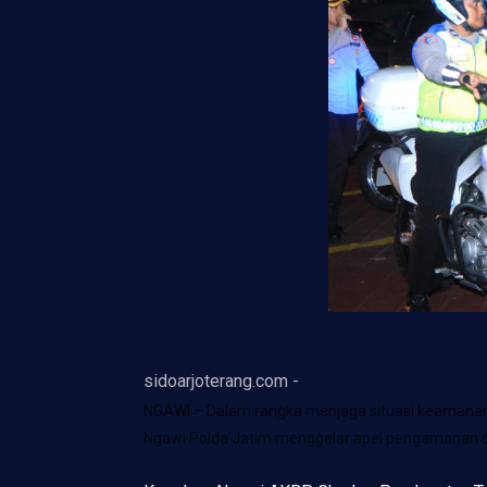
sidoarjoterang.com -
NGAWI – Dalam rangka menjaga situasi keamanan 
Ngawi Polda Jatim menggelar apel pengamanan dil