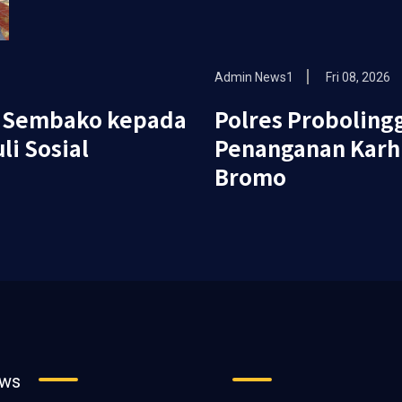
Admin News1
Fri 08, 2026
n Sembako kepada
Polres Proboling
li Sosial
Penanganan Karh
Bromo
ews