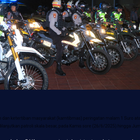
dan ketertiban masyarakat (kamtibmas) peringatan malam 1 Suro ata
anjutkan patroli skala besar, pada Kamis sore (26/6/2025) hingga Ju