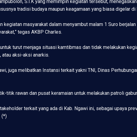
mpubolon, S.I.K yang memimpin kegiatan tersebut, menegaska
hususnya tradisi budaya maupun keagamaan yang biasa digelar di
an kegiatan masyarakat dalam menyambut malam 1 Suro berjalan de
arakat,” tegas AKBP Charles.
ntuk turut menjaga situasi kamtibmas dan tidak melakukan keg
 atau aksi-aksi anarkis.
awi, juga melibatkan Instansi terkait yakni TNI, Dinas Perhubun
itik-titik rawan dan pusat keramaian untuk melakukan patroli gab
takeholder terkait yang ada di Kab. Ngawi ini, sebagai upaya prev
 (*)