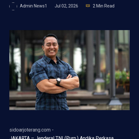
Admin News1
Jul 02, 2026
2 Min Read
sidoarjoterang.com -
JAKARTA – Jenderal TNI (Purn.) Andika Perkasa