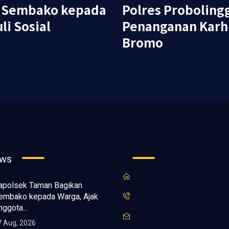
n Sembako kepada
Polres Proboling
li Sosial
Penanganan Karh
Bromo
ews
apolsek Taman Bagikan
embako kepada Warga, Ajak
nggota...
7 Aug, 2026