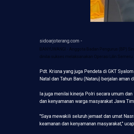
sidoarjoterang.com -
BANYUWANGI - Anggota Badan Pengurus (BP) Sinode
dinilai sukses melaksanakan Operasi Lilin Semeru
Pdt. Krisna yang juga Pendeta di GKT Syalom 
Natal dan Tahun Baru (Nataru) berjalan aman d
Ia juga menilai kinerja Polri secara umum 
dan kenyamanan warga masyarakat Jawa Tim
"Saya mewakili seluruh jemaat dan umat Nasra
keamanan dan kenyamanan masyarakat," ucap 