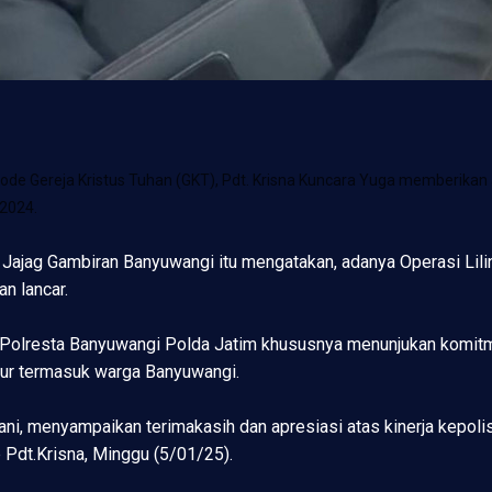
 Gereja Kristus Tuhan (GKT), Pdt. Krisna Kuncara Yuga memberikan apr
 2024.
Jajag Gambiran Banyuwangi itu mengatakan, adanya Operasi Lilin
an lancar.
dan Polresta Banyuwangi Polda Jatim khususnya menunjukan kom
ur termasuk warga Banyuwangi.
ni, menyampaikan terimakasih dan apresiasi atas kinerja kepoli
Pdt.Krisna, Minggu (5/01/25).