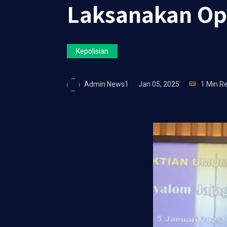
Laksanakan Ops
Kepolisian
Admin News1
Jan 05, 2025
1 Min R