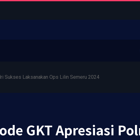
ri Sukses Laksanakan Ops Lilin Semeru 2024
ode GKT Apresiasi Pol