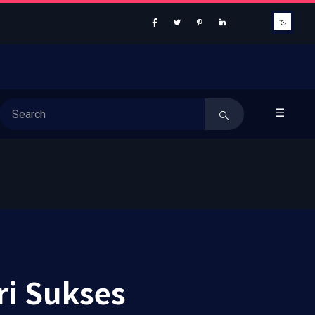
☰
ri Sukses