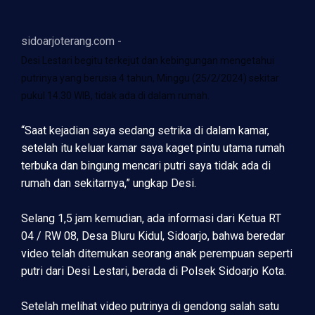
sidoarjoterang.com -
Desi Lestari begitu terkejut dan kebingungan mengetahui
putrinya yang berusia 4 tahun, Minggu (25/2/2024) sekitar
pukul 14.30 WIB, tidak ada di dalam rumah.
“Saat kejadian saya sedang setrika di dalam kamar,
setelah itu keluar kamar saya kaget pintu utama rumah
terbuka dan bingung mencari putri saya tidak ada di
rumah dan sekitarnya,” ungkap Desi.
Selang 1,5 jam kemudian, ada informasi dari Ketua RT
04 / RW 08, Desa Bluru Kidul, Sidoarjo, bahwa beredar
video telah ditemukan seorang anak perempuan seperti
putri dari Desi Lestari, berada di Polsek Sidoarjo Kota.
Setelah melihat video putrinya di gendong salah satu