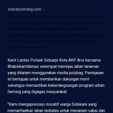
sidoarjoterang.com -
Mendukung ketahanan pangan Polresta Sidoarjo Polda Jatim
dan pemberdayaan masyarakat, anggota Polsek Sidoarjo
Kota turun langsung ke lapangan untuk melakukan
pengecekan terhadap lahan tanaman cabai dan jagung yang
dikembangkan warga di Kelurahan Sidokare, Kabupaten
Sidoarjo, Senin (28/4/2025).
Kanit Lantas Polsek Sidoarjo Kota AKP Aris bersama
Bhabinkamtibmas setempat meninjau lahan tanaman
yang ditanam menggunakan media polybag. Peninjauan
ini bertujuan untuk memberikan dukungan moril
sekaligus memastikan keberlangsungan program urban
farming yang digagas masyarakat.
"Kami mengapresiasi inisiatif warga Sidokare yang
memanfaatkan lahan terbatas untuk menanam cabai dan