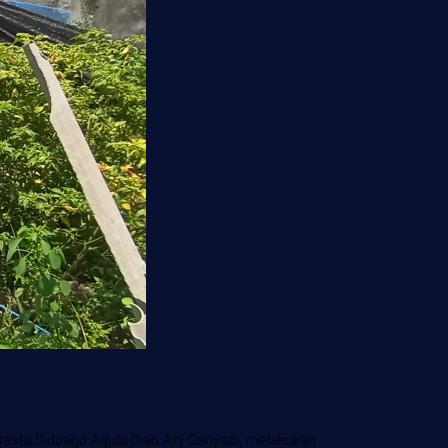
esta Sidoarjo Aipda Dian Ary Cahyadi, melakukan