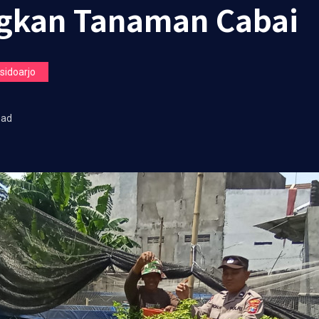
gkan Tanaman Cabai
idoarjo
ead