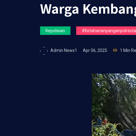
Warga Kemban
Kepolisian
#ketahananpanganpolrestas
Admin News1
Apr 06, 2025
1 Min R