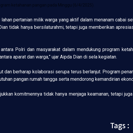
rogram ketahanan pangan pada Minggu (6/4/2025).
u lahan pertanian milik warga yang aktif dalam menanam cabai
Dian tidak hanya bersilaturahmi, tetapi juga memberikan apre
gi antara Polri dan masyarakat dalam mendukung program ketah
ara aparat dan warga,” ujar Aipda Dian di sela kegiatan.
 dan berharap kolaborasi serupa terus berlanjut. Program pen
uhan pangan rumah tangga serta mendorong kemandirian ekono
unjukkan komitmennya tidak hanya menjaga keamanan, tetapi juga
Tags :