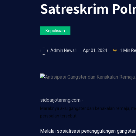
Satreskrim Polr
Kepolisian
Admin News1
Apr 01, 2024
1 Min R
sidoarjoterang.com -
Maraknya aksi gangster dan kenakalan remaja, me
persoalan tersebut.
Melalui sosialisasi penanggulangan gangster