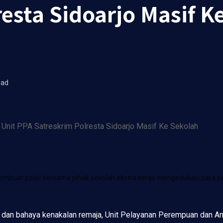
esta Sidoarjo Masif K
ead
mbuat polisi bersama pihak sekolah ekstra keras mengedukasi para pe
 dan bahaya kenakalan remaja, Unit Pelayanan Perempuan dan An