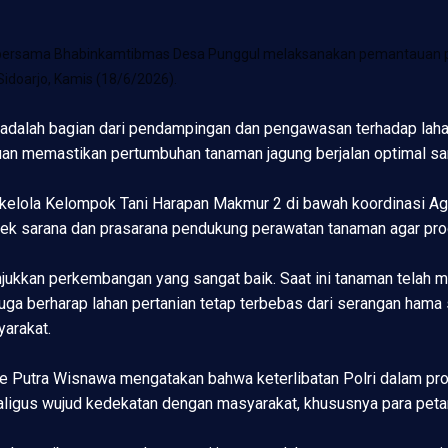
o bersama Bhabinkamtibmas Desa Punggul melaksanakan pemantauan 
doarjo, Kamis (18/6/2026).
t, adalah bagian dari pendampingan dan pengawasan terhadap l
juan memastikan pertumbuhan tanaman jagung berjalan optimal s
dikelola Kelompok Tani Harapan Makmur 2 di bawah koordinasi A
 sarana dan prasarana pendukung perawatan tanaman agar produk
njukkan perkembangan yang sangat baik. Saat ini tanaman telah
uga berharap lahan pertanian tetap terbebas dari serangan hama 
arakat.
Putra Wisnawa mengatakan bahwa keterlibatan Polri dalam pr
ligus wujud kedekatan dengan masyarakat, khususnya para petan