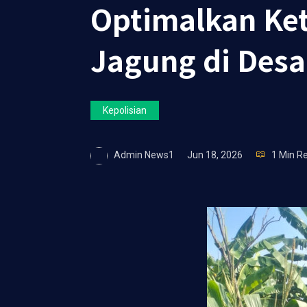
Optimalkan Ke
Jagung di Des
Kepolisian
Admin News1
Jun 18, 2026
1 Min R