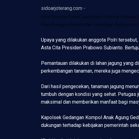
sidoarjoterang.com -
Kanit Binmas Polsek Gedangan Polresta Sidoarj
Desa Punggul, Kecamatan Gedangan, Kabupaten Si
Upaya yang dilakukan anggota Polri tersebu
Asta Cita Presiden Prabowo Subianto. Bertu
Pemantauan dilakukan di lahan jagung yang 
perkembangan tanaman, mereka juga mengecek
Dari hasil pengecekan, tanaman jagung menu
tumbuh dengan kondisi yang sehat. Petugas j
maksimal dan memberikan manfaat bagi masy
Kapolsek Gedangan Kompol Anak Agung Gede 
dukungan terhadap kebijakan pemerintah seka