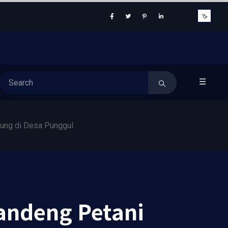
☰
ung di Desa Punggul
andeng Petani