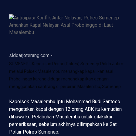
sidoarjoterang.com -
SUMENEP - Kepolisian Resor (Polres) Sumenep Polda Jatim
melalui Polsek Masalembu menangkap kapal ikan asal
Probolinggo karena diduga menangkap ikan dengan
menggunakan cantrang di perairan Masalembu, Sumenep.
Kapolsek Masalembu Iptu Mohammad Budi Santoso
mengatakan kapal dengan 12 orang ABK itu kemudian
dibawa ke Pelabuhan Masalembu untuk dilakukan
pemeriksaan, sebelum akhirnya dilimpahkan ke Sat
Polair Polres Sumenep.