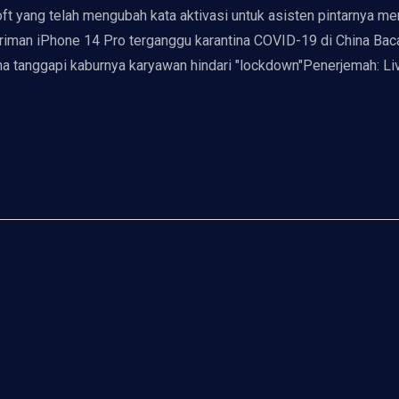
t yang telah mengubah kata aktivasi untuk asisten pintarnya menja
riman iPhone 14 Pro terganggu karantina COVID-19 di China Baca
na tanggapi kaburnya karyawan hindari "lockdown"Penerjemah: Livi