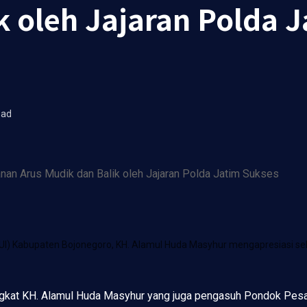
k oleh Jajaran Polda 
ead
MUI) Kabupaten Bojonegoro, KH. Alamul Huda Masyhur mengapresiasi 
ngkat KH. Alamul Huda Masyhur yang juga pengasuh Pondok Pesa