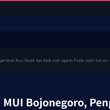
amanan Arus Mudik dan Balik oleh Jajaran Polda Jatim Sukses
a MUI Bojonegoro, Pe