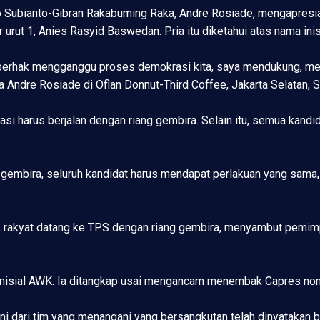
Subianto-Gibran Rakabuming Raka, Andre Rosiade, mengapresias
t 1, Anies Rasyid Baswedan. Pria itu diketahui atas nama inis
k berhak mengganggu proses demokrasi kita, saya mendukung, men
Andre Rosiade di Oflan Donnut-Third Coffee, Jakarta Selatan, 
i harus berjalan dengan riang gembira. Selain itu, semua kand
ang gembira, seluruh kandidat harus mendapat perlakuan yang sama
 rakyat datang ke TPS dengan riang gembira, menyambut pemimp
rinisial AWK. Ia ditangkap usai mengancam menembak Capres nom
ini dari tim yang menangani yang bersangkutan telah dinyatakan b