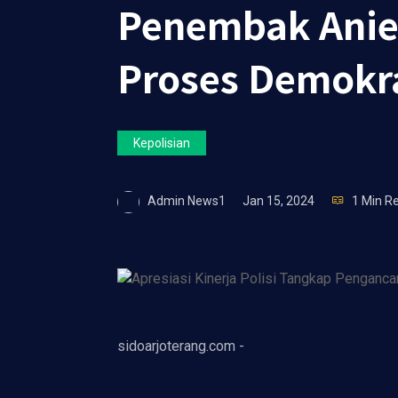
Penembak Anie
Proses Demokr
Kepolisian
Admin News1
Jan 15, 2024
1 Min R
sidoarjoterang.com -