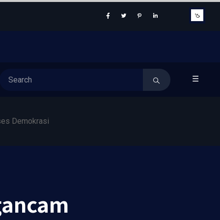
☰
oses Demokrasi
ngancam