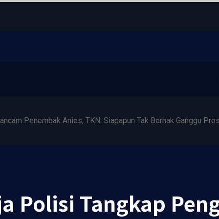
ngancam Penembak Anies, TKN: Siapapun Tak Berhak Ganggu Pr
rja Polisi Tangkap Pe