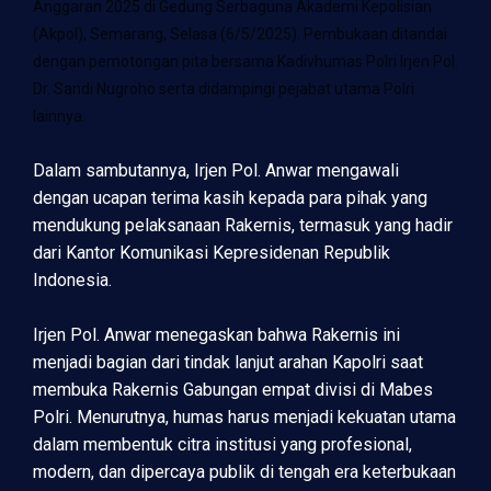
Anggaran 2025 di Gedung Serbaguna Akademi Kepolisian
(Akpol), Semarang, Selasa (6/5/2025). Pembukaan ditandai
dengan pemotongan pita bersama Kadivhumas Polri Irjen Pol.
Dr. Sandi Nugroho serta didampingi pejabat utama Polri
lainnya.
Dalam sambutannya, Irjen Pol. Anwar mengawali
dengan ucapan terima kasih kepada para pihak yang
mendukung pelaksanaan Rakernis, termasuk yang hadir
dari Kantor Komunikasi Kepresidenan Republik
Indonesia.
Irjen Pol. Anwar menegaskan bahwa Rakernis ini
menjadi bagian dari tindak lanjut arahan Kapolri saat
membuka Rakernis Gabungan empat divisi di Mabes
Polri. Menurutnya, humas harus menjadi kekuatan utama
dalam membentuk citra institusi yang profesional,
modern, dan dipercaya publik di tengah era keterbukaan