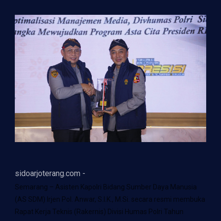
sidoarjoterang.com -
Semarang – Asisten Kapolri Bidang Sumber Daya Manusia
(AS SDM) Irjen Pol. Anwar, S.I.K., M.Si. secara resmi membuka
Rapat Kerja Teknis (Rakernis) Divisi Humas Polri Tahun