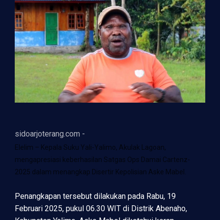
sidoarjoterang.com -
Elelim – Kepala Suku Yali-Yalimo, Akulak Lagoan,
mengapresiasi keberhasilan Satgas Ops Damai Cartenz-
2025 dalam menangkap Disertir Kepolisian Aske Mabel.
Penangkapan tersebut dilakukan pada Rabu, 19
Februari 2025, pukul 06.30 WIT di Distrik Abenaho,