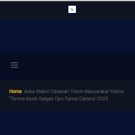
Home
Aske Mabel Dibekuk! Tokoh Masyarakat Yalimo:
"Terima Kasih Satgas Ops Damai Cartenz-2025