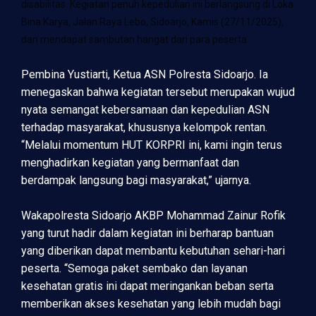
disabilitas. Kegiatan penuh kepedulian ini berlangsung di Loka
Bina Karya, Jalan Raya Lebo, Sidoarjo, Kamis (27/11/2025),
dan mendapat sambutan hangat dari para peserta.
Pembina Yustiarti, Ketua ASN Polresta Sidoarjo. Ia
menegaskan bahwa kegiatan tersebut merupakan wujud
nyata semangat kebersamaan dan kepedulian ASN
terhadap masyarakat, khususnya kelompok rentan.
“Melalui momentum HUT KORPRI ini, kami ingin terus
menghadirkan kegiatan yang bermanfaat dan
berdampak langsung bagi masyarakat,” ujarnya.
Wakapolresta Sidoarjo AKBP Mohammad Zainur Rofik
yang turut hadir dalam kegiatan ini berharap bantuan
yang diberikan dapat membantu kebutuhan sehari-hari
peserta. “Semoga paket sembako dan layanan
kesehatan gratis ini dapat meringankan beban serta
memberikan akses kesehatan yang lebih mudah bagi