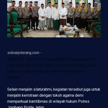
sidoarjoterang.com -
JOMBANG - Kapolres Jombang AKBP Ardi Kurniawan, S.H.,
S.I.K., CPHR didampingi Pejabat utama dan Kapolsek Diwek,
berkunjung atau sowan para Kiai Pondok Pesantren
(Ponpes).
Selain menjalin silaturahmi, kegiatan tersebut juga untuk
menjalin kemitraan dengan tokoh agama demi
memperkuat kamtibmas di wilayah hukum Polres
Jombang Polda Jatim.