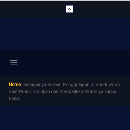
Home
Bahagianya Korban Penggelapan di Bondowoso
Saat Polisi Temukan dan Kembalikan Motornya Tanpa
Biaya