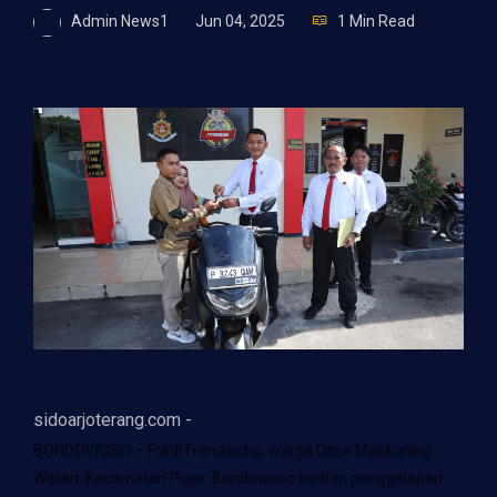
Admin News1
Jun 04, 2025
1 Min Read
sidoarjoterang.com -
BONDOWOSO – Fredi Frenasicho, warga Desa Maskuning
Wetan, Kecamatan Pujer, Bondowoso korban penggelapan