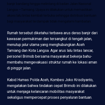
banjir bandang hingga melintang di badan Jalan Nasional
Langsa —Tamiang. Upaya ini dilakukan untuk memastikan
akses lalu lintas kembali terbuka sehingga distribusi bantuan
bagi masyarakat terdampak tidak mengalami hambatan.
Rumah tersebut diketahui terbawa arus deras banjir dari
kawasan permukiman dan tersangkut di tengah jalan,
menutup jalur utama yang menghubungkan Aceh
Tamiang dan Kota Langsa. Agar arus lalu lintas lancar,
personel Brimob bersama masyarakat bekerja bahu-
membahu mengevakuasi struktur rumah ke lokasi aman
di pinggir jalan.
Kabid Humas Polda Aceh, Kombes Joko Krisdiyanto,
mengatakan bahwa tindakan cepat Brimob ini dilakukan
untuk menjaga kelancaran mobilitas masyarakat
sekaligus mempercepat proses penyaluran bantuan.