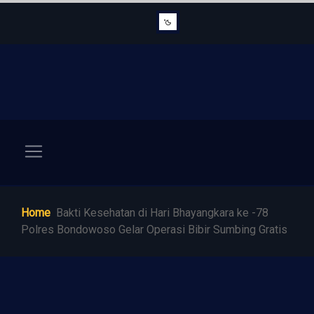
Home
Bakti Kesehatan di Hari Bhayangkara ke -78
Polres Bondowoso Gelar Operasi Bibir Sumbing Gratis