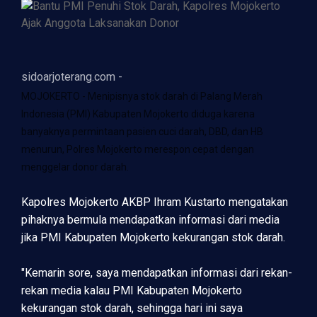
sidoarjoterang.com -
MOJOKERTO - Menipisnya stok darah di Palang Merah
Indonesia (PMI) Kabupaten Mojokerto diduga karena
banyaknya permintaan pasien cuci darah, DBD, dan HB
menurun, Polres Mojokerto merespon cepat dengan
menggelar donor darah.
Kapolres Mojokerto AKBP Ihram Kustarto mengatakan
pihaknya bermula mendapatkan informasi dari media
jika PMI Kabupaten Mojokerto kekurangan stok darah.
"Kemarin sore, saya mendapatkan informasi dari rekan-
rekan media kalau PMI Kabupaten Mojokerto
kekurangan stok darah, sehingga hari ini saya