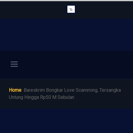
Home
Bareskrim Bongkar Love Scamming, Tersangka
Untung Hingga Rp50 M Sebulan