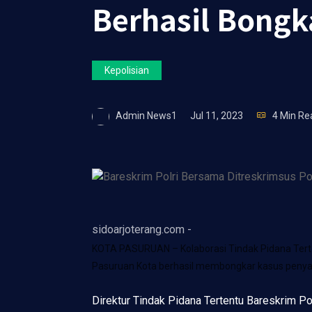
Berhasil Bong
Kepolisian
Admin News1
Jul 11, 2023
4 Min Re
sidoarjoterang.com -
KOTA PASURUAN – Kolaborasi Tindak Pidana Tertent
Pasuruan Kota berhasil membongkar kasus penya
Direktur Tindak Pidana Tertentu Bareskrim P