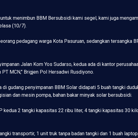
 untuk menimbun BBM Bersubsidi kami segel, kami juga mengaman
elasa (10/7).
 seorang pedagang warga Kota Pasuruan, sedangkan tersangka B
nyimpanan Jalan Kom Yos Sudarso, kedua ada di kantor perusaha
an PT MCN," Brigjen Pol Hersadwi Rusdiyono.
 di gudang penyimpanan BBM Solar didapati 5 buah tangki duduk k
pengisian dan mesin pompa, bahan bakar minyak solar bersubsidi.
dua 2 tangki kapasitas 22 ribu liter, 4 tangki kapasitas 30 kilo l
ngki transportir, 1 unit truk tanpa badan tangki dan 1 buah laptop