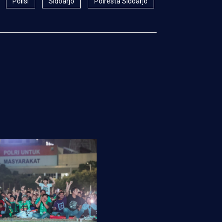
Polisi
Sidoarjo
Polresta Sidoarjo