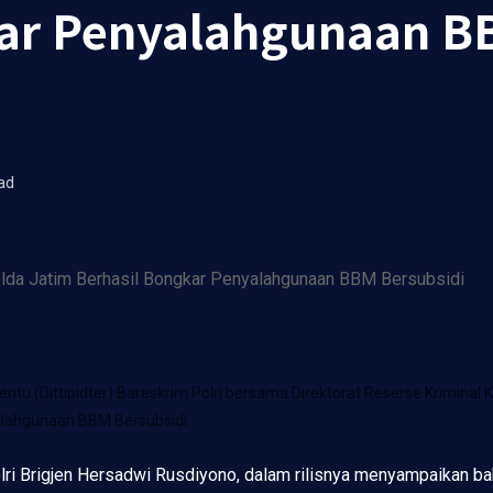
kar Penyalahgunaan B
ad
u (Dittipidter) Bareskrim Polri bersama Direktorat Reserse Kriminal K
lahgunaan BBM Bersubsidi.
olri Brigjen Hersadwi Rusdiyono, dalam rilisnya menyampaikan b