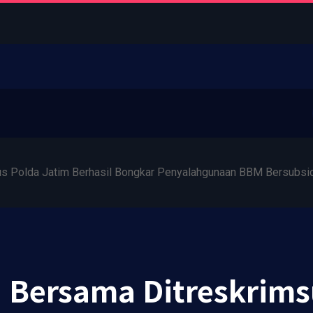
us Polda Jatim Berhasil Bongkar Penyalahgunaan BBM Bersubsi
i Bersama Ditreskrims