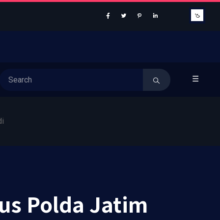
☰
di
us Polda Jatim