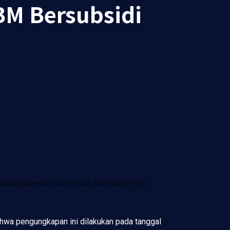
BM Bersubsidi
husus (Ditreskrimsus) Polda Jatim dan Polres
ahwa pengungkapan ini dilakukan pada tanggal