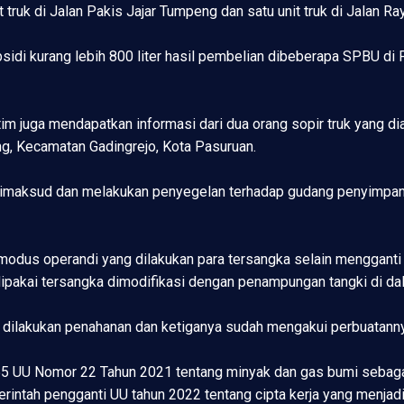
truk di Jalan Pakis Jajar Tumpeng dan satu unit truk di Jalan R
di kurang lebih 800 liter hasil pembelian dibeberapa SPBU di 
im juga mendapatkan informasi dari dua orang sopir truk yang 
ng, Kecamatan Gadingrejo, Kota Pasuruan.
g dimaksud dan melakukan penyegelan terhadap gudang penyimpan
modus operandi yang dilakukan para tersangka selain mengganti
ipakai tersangka dimodifikasi dengan penampungan tangki di da
ni dilakukan penahanan dan ketiganya sudah mengakui perbuatanny
55 UU Nomor 22 Tahun 2021 tentang minyak dan gas bumi sebaga
intah pengganti UU tahun 2022 tentang cipta kerja yang menjadi