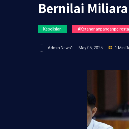
Bernilai Milia
Kepolisian
#ketahananpanganpolrestas
Admin News1
May 05, 2025
1 Min R