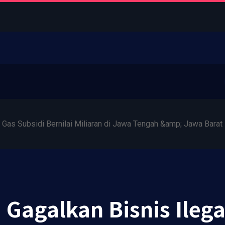
l Gas Subsidi Bernilai Miliaran di Jawa Tengah &amp; Jawa Barat
 Gagalkan Bisnis Ilega