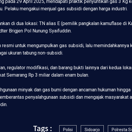
g pada 29 April 2025, mendapati praktik penyuntikan gas 3 Kg k
u. Pelaku mengakui menjual gas subsidi dengan harga industri.
kan di dua lokasi: TN alias E (pemilik pangkalan kamuflase di 
idter Brigjen Pol Nunung Syaifuddin.
resmi untuk mengumpulkan gas subsidi, lalu memindahkannya ke t
gai ukuran tabung non-subsidi.
an, regulator modifikasi, dan barang bukti lainnya dari kedua lok
dikat Semarang Rp 3 miliar dalam enam bulan.
alahgunaan minyak dan gas bumi dengan ancaman hukuman hingga 6
berantas penyalahgunaan subsidi dan mengajak masyarakat akt
din.
Tags :
Polisi
Sidoarjo
Polresta S