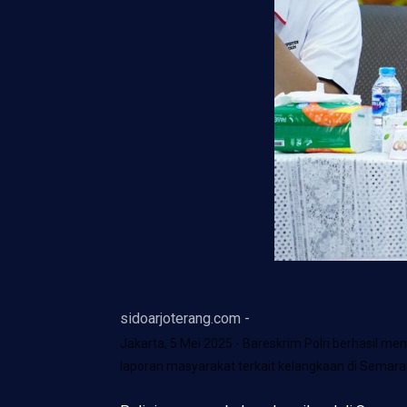
sidoarjoterang.com -
Jakarta, 5 Mei 2025 - Bareskrim Polri berhasil 
laporan masyarakat terkait kelangkaan di Semara