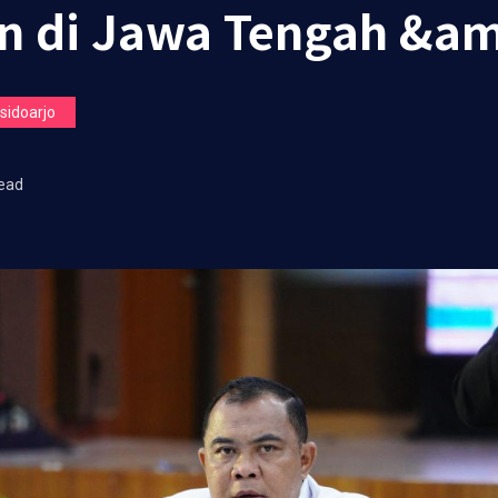
ran di Jawa Tengah &a
idoarjo
ead