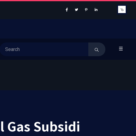
☰
l Gas Subsidi