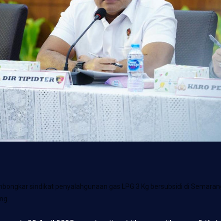
membongkar sindikat penyalahgunaan gas LPG 3 Kg bersubsidi di Semara
ng.