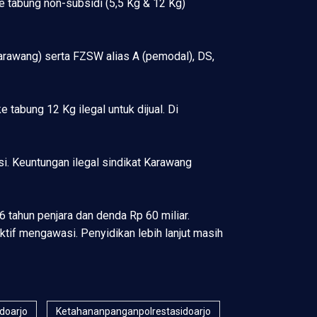
e tabung non-subsidi (5,5 Kg & 12 Kg)
Karawang) serta FZSW alias A (pemodal), DS,
abung 12 Kg ilegal untuk dijual. Di
asi. Keuntungan ilegal sindikat Karawang
 tahun penjara dan denda Rp 60 miliar.
if mengawasi. Penyidikan lebih lanjut masih
idoarjo
Ketahananpanganpolrestasidoarjo