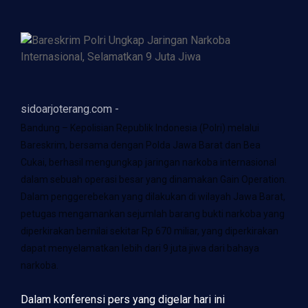
sidoarjoterang.com -
Bandung – Kepolisian Republik Indonesia (Polri) melalui
Bareskrim, bersama dengan Polda Jawa Barat dan Bea
Cukai, berhasil mengungkap jaringan narkoba internasional
dalam sebuah operasi besar yang dinamakan Gain Operation.
Dalam penggerebekan yang dilakukan di wilayah Jawa Barat,
petugas mengamankan sejumlah barang bukti narkoba yang
diperkirakan bernilai sekitar Rp 670 miliar, yang diperkirakan
dapat menyelamatkan lebih dari 9 juta jiwa dari bahaya
narkoba.
Dalam konferensi pers yang digelar hari ini