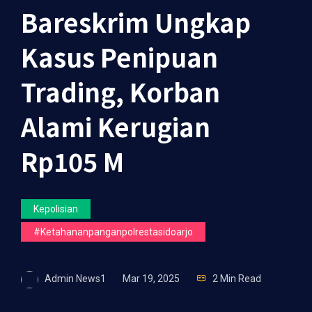
Bareskrim Ungkap
Kasus Penipuan
Trading, Korban
Alami Kerugian
Rp105 M
Kepolisian
#ketahananpanganpolrestasidoarjo
Admin News1
Mar 19, 2025
2 Min Read