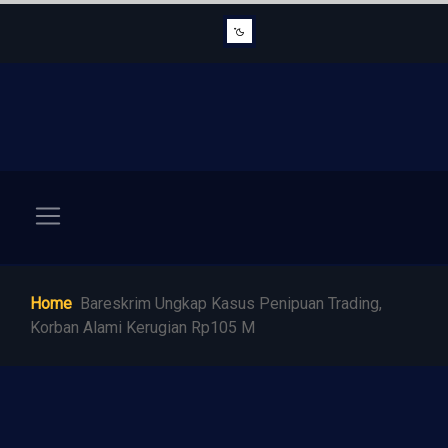
Home
Bareskrim Ungkap Kasus Penipuan Trading,
Korban Alami Kerugian Rp105 M