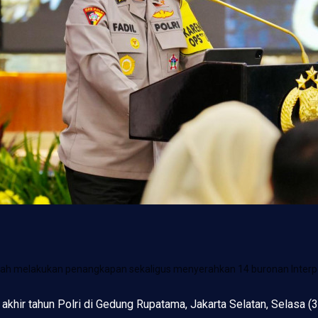
telah melakukan penangkapan sekaligus menyerahkan 14 buronan Interp
s akhir tahun Polri di Gedung Rupatama, Jakarta Selatan, Selasa 