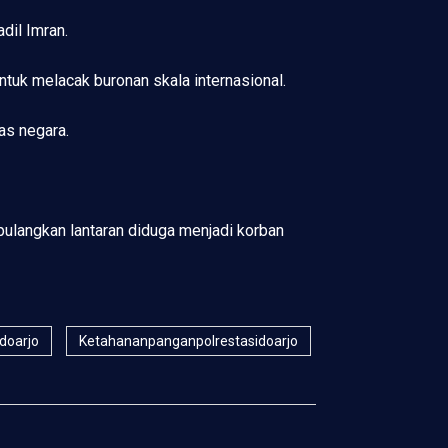
dil Imran.
ntuk melacak buronan skala internasional.
tas negara.
ipulangkan lantaran diduga menjadi korban
idoarjo
Ketahananpanganpolrestasidoarjo