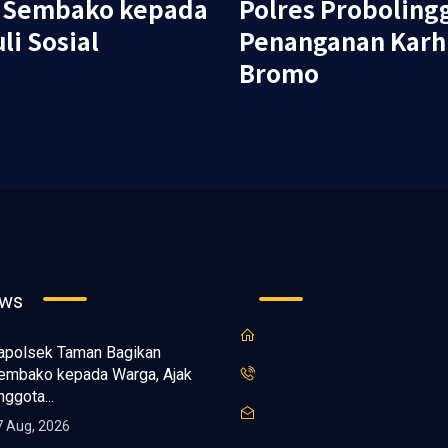
n Sembako kepada
Polres Proboling
li Sosial
Penanganan Karh
Bromo
ews
apolsek Taman Bagikan
embako kepada Warga, Ajak
nggota...
7 Aug, 2026