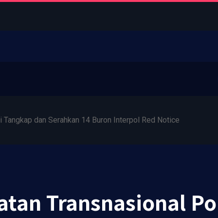
i Tangkap dan Serahkan 14 Buron Interpol Red Notice
atan Transnasional Po