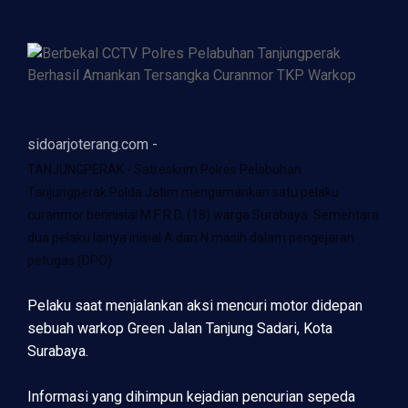
sidoarjoterang.com -
TANJUNGPERAK - Satreskrim Polres Pelabuhan
Tanjungperak Polda Jatim mengamankan satu pelaku
curanmor berinisial M F R D, (18) warga Surabaya. Sementara
dua pelaku lainya inisial A dan N masih dalam pengejaran
petugas (DPO).
Pelaku saat menjalankan aksi mencuri motor didepan
sebuah warkop Green Jalan Tanjung Sadari, Kota
Surabaya.
Informasi yang dihimpun kejadian pencurian sepeda