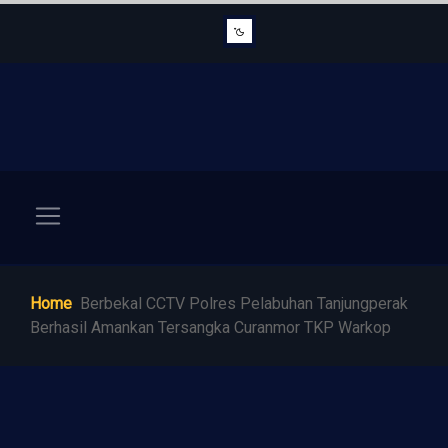
Home
Berbekal CCTV Polres Pelabuhan Tanjungperak
Berhasil Amankan Tersangka Curanmor TKP Warkop