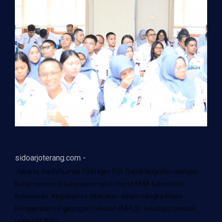
sidoarjoterang.com -
Jakarta. Kadivhumas Polri Irjen Pol. Sandi Nugroho mengisi
kuliah umum di kalangan murid-murid SMA Labschool
Kebayoran. Kegiatan ini dilakukan dalam rangka Masa
Pengenalan Lingkungan Sekolah (MPLS) sekaligus bentuk
preemtif Polri.