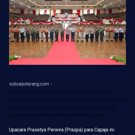
sidoarjoterang.com -
Jakarta. Kapolri Jenderal Polisi Drs. Listyo Sigit Prabowo
memberikan pembekalan kepada para Calon Perwira Remaja
(Capaja) di Mabes TNI, Cilangkap, Jaktim. Terdapat 2.000
Capaja yang menjadi peserta pembekalan pagi ini.
Upacara Prasetya Perwira (Praspa) para Capaja ini