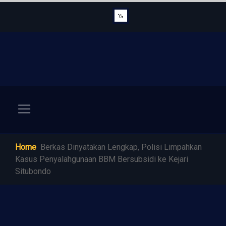
Home
Berkas Dinyatakan Lengkap, Polisi Limpahkan
Kasus Penyalahgunaan BBM Bersubsidi ke Kejari
Situbondo