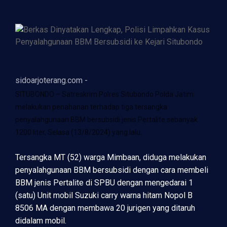
sidoarjoterang.com -
SITUBONDO – Satreskrim Polres Situbondo Polda Jatim
melakukan penahanan terhadap tiga tersangka
penyalahgunaan BBM bersubsidi jenis Pertalite sebanyak
1200 liter, Selasa (13/8/2024) yang lalu.
Tersangka MT (52) warga Mimbaan, diduga melakukan
penyalahgunaan BBM bersubsidi dengan cara membeli
BBM jenis Pertalite di SPBU dengan mengedarai 1
(satu) Unit mobil Suzuki carry warna hitam Nopol B
8506 MA dengan membawa 20 jurigen yang ditaruh
didalam mobil.