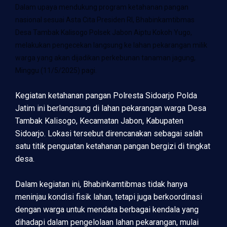
Dalam upaya mendukung program ketahanan pangan
nasional sesuai Asta Cita Presiden RI, Bhabinkamtibmas
Desa Tambak Kalisogo Polsek Jabon Aiptu Kokoh Yugo,
melakukan pengecekan langsung ke lahan pekarangan milik
warga yang akan dijadikan perkebunan tanaman jagung,
Minggu (11/5/2025) pagi.
Kegiatan ketahanan pangan Polresta Sidoarjo Polda
Jatim ini berlangsung di lahan pekarangan warga Desa
Tambak Kalisogo, Kecamatan Jabon, Kabupaten
Sidoarjo. Lokasi tersebut direncanakan sebagai salah
satu titik penguatan ketahanan pangan bergizi di tingkat
desa.
Dalam kegiatan ini, Bhabinkamtibmas tidak hanya
meninjau kondisi fisik lahan, tetapi juga berkoordinasi
dengan warga untuk mendata berbagai kendala yang
dihadapi dalam pengelolaan lahan pekarangan, mulai