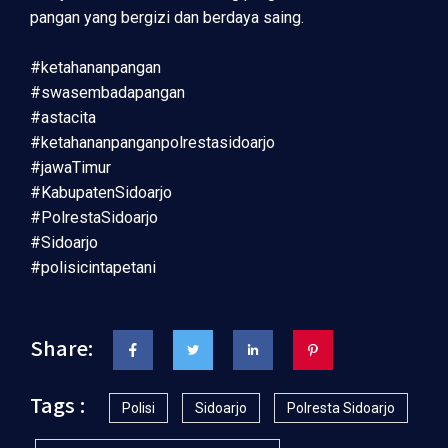
pangan yang bergizi dan berdaya saing.
#ketahananpangan
#swasembadapangan
#astacita
#ketahananpanganpolrestasidoarjo
#jawaTimur
#KabupatenSidoarjo
#PolrestaSidoarjo
#Sidoarjo
#polisicintapetani
Share:
Tags :
Polisi
Sidoarjo
Polresta Sidoarjo