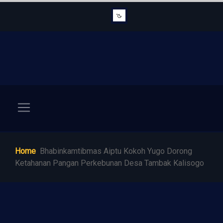
Home
Bhabinkamtibmas Aiptu Kokoh Yugo Dorong
Ketahanan Pangan Perkebunan Desa Tambak Kalisogo