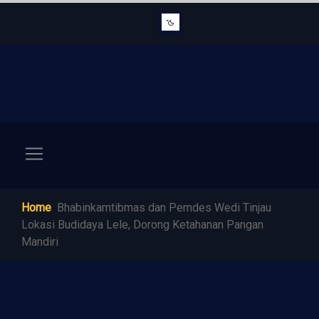
Home
Bhabinkamtibmas dan Pemdes Wedi Tinjau
Lokasi Budidaya Lele, Dorong Ketahanan Pangan
Mandiri