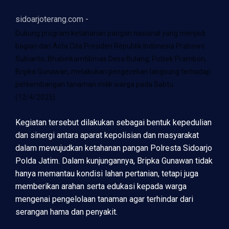
sidoarjoterang.com -
Dukung program ketahanan pangan nasional yang menjadi
bagian dari Asta Cita Presiden Republik Indonesia Prabowo
Subianto, Bhabinkamtibmas Desa Bulang, Polsek Prambon,
Bripka Gunawan, melakukan pengecekan langsung terhadap
perkembangan tanaman milik warga pada Sabtu
(12/4/2025).
Kegiatan tersebut dilakukan sebagai bentuk kepedulian
dan sinergi antara aparat kepolisian dan masyarakat
dalam mewujudkan ketahanan pangan Polresta Sidoarjo
Polda Jatim. Dalam kunjungannya, Bripka Gunawan tidak
hanya memantau kondisi lahan pertanian, tetapi juga
memberikan arahan serta edukasi kepada warga
mengenai pengelolaan tanaman agar terhindar dari
serangan hama dan penyakit.