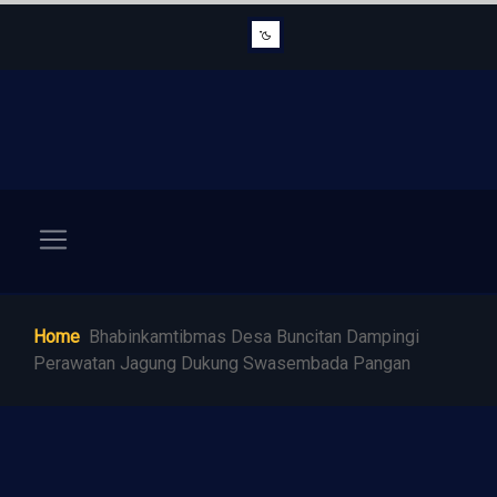
Home
Bhabinkamtibmas Desa Buncitan Dampingi
Perawatan Jagung Dukung Swasembada Pangan