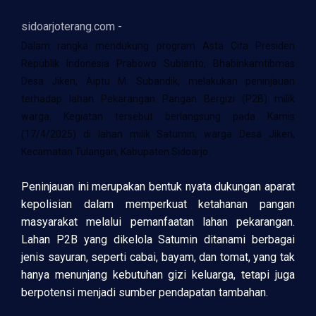
sidoarjoterang.com -
Dalam rangka mendukung program Asta Cita Presiden
Republik Indonesia Prabowo Subianto, Bhabinkamtibmas
Desa Jiken, Aiptu M. Subandik, melakukan peninjauan
terhadap lahan Pekarangan Pangan Bergizi (P2B) milik
warga. Kegiatan tersebut berlangsung pada Kamis
(17/4/2025) di lahan milik Satumin, warga Desa Jiken,
Kecamatan Tulangan, Kabupaten Sidoarjo.
Peninjauan ini merupakan bentuk nyata dukungan aparat
kepolisian dalam memperkuat ketahanan pangan
masyarakat melalui pemanfaatan lahan pekarangan.
Lahan P2B yang dikelola Satumin ditanami berbagai
jenis sayuran, seperti cabai, bayam, dan tomat, yang tak
hanya menunjang kebutuhan gizi keluarga, tetapi juga
berpotensi menjadi sumber pendapatan tambahan.