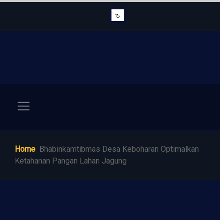
Home
Bhabinkamtibmas Desa Keboharan Optimalkan
Ketahanan Pangan Lahan Jagung