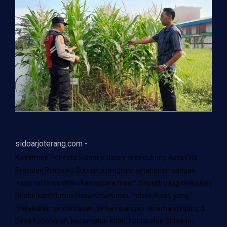
sidoarjoterang.com -
Komitmen Polresta Sidoarjo dalam mendukung Asta Cita
Presiden Prabowo Subianto program ketahanan pangan
nasional terus dilakukan secara masif. Seperti yang dilakukan
Bhabinkamtibmas Desa Keboharan, Polsek Krian, yang
melakukan pemantauan perkembangan tanaman jagung di
Desa Keboharan, Kecamatan Krian, Kabupaten Sidoarjo,