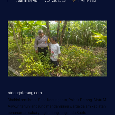
Admin News1
Apr 26, 2025
1 Min Read
sidoarjoterang.com -
Bhabinkamtibmas Desa Kedungboto, Polsek Porong, Aiptu M.
Asykur, terjun langsung mendampingi warga dalam kegiatan
penanaman cabai yang berlangsung pada Sabtu