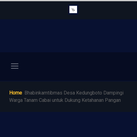
Home
Bhabinkamtibmas Desa Kedungboto Dampingi
Warga Tanam Cabai untuk Dukung Ketahanan Pangan