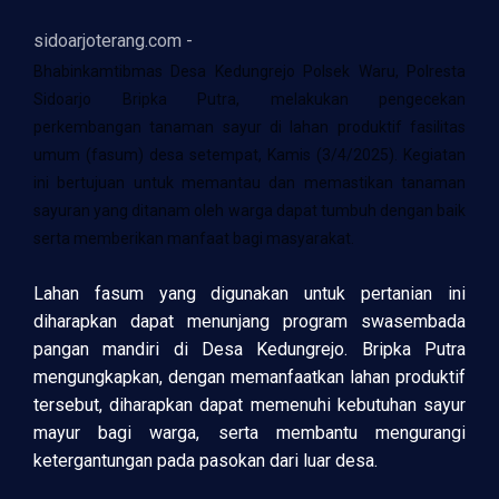
sidoarjoterang.com -
Bhabinkamtibmas Desa Kedungrejo Polsek Waru, Polresta
Sidoarjo Bripka Putra, melakukan pengecekan
perkembangan tanaman sayur di lahan produktif fasilitas
umum (fasum) desa setempat, Kamis (3/4/2025). Kegiatan
ini bertujuan untuk memantau dan memastikan tanaman
sayuran yang ditanam oleh warga dapat tumbuh dengan baik
serta memberikan manfaat bagi masyarakat.
Lahan fasum yang digunakan untuk pertanian ini
diharapkan dapat menunjang program swasembada
pangan mandiri di Desa Kedungrejo. Bripka Putra
mengungkapkan, dengan memanfaatkan lahan produktif
tersebut, diharapkan dapat memenuhi kebutuhan sayur
mayur bagi warga, serta membantu mengurangi
ketergantungan pada pasokan dari luar desa.