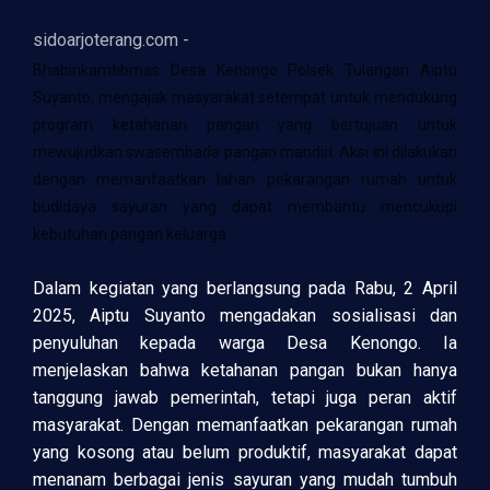
sidoarjoterang.com -
Bhabinkamtibmas Desa Kenongo Polsek Tulangan Aiptu
Suyanto, mengajak masyarakat setempat untuk mendukung
program ketahanan pangan yang bertujuan untuk
mewujudkan swasembada pangan mandiri. Aksi ini dilakukan
dengan memanfaatkan lahan pekarangan rumah untuk
budidaya sayuran yang dapat membantu mencukupi
kebutuhan pangan keluarga.
Dalam kegiatan yang berlangsung pada Rabu, 2 April
2025, Aiptu Suyanto mengadakan sosialisasi dan
penyuluhan kepada warga Desa Kenongo. Ia
menjelaskan bahwa ketahanan pangan bukan hanya
tanggung jawab pemerintah, tetapi juga peran aktif
masyarakat. Dengan memanfaatkan pekarangan rumah
yang kosong atau belum produktif, masyarakat dapat
menanam berbagai jenis sayuran yang mudah tumbuh