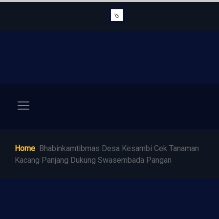
Home
Bhabinkamtibmas Desa Kesambi Cek Tanaman
Kacang Panjang Dukung Swasembada Pangan